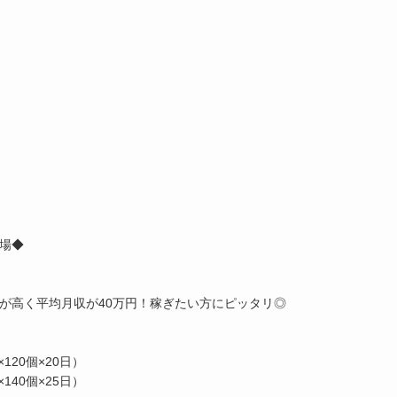
場◆
が高く平均月収が40万円！稼ぎたい方にピッタリ◎
120個×20日）
140個×25日）