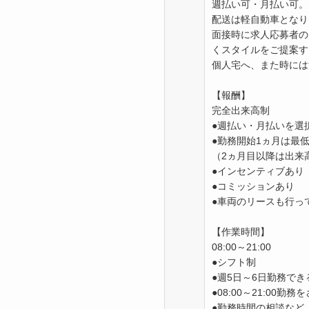
週払い可・月払い可。
配送は軽自動車となり
面接時に求人応募者の
くスタイルをご提案す
個人宅へ、また時には
【報酬】
完全出来高制
●週払い・月払いを選
●勤務開始1ヵ月は最低日
（2ヵ月目以降は出来
●インセンティブあり
●コミッションあり
●車両のリースも行っ
【作業時間】
08:00～21:00
●シフト制
●週5日～6日勤務でき
●08:00～21:00
●勤務時間の相談など